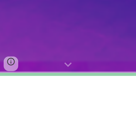
Velkommen til Holmlia
Tween Sing!
Vi er et kormiljø for alle gutter og jenter i 5-8.
klasse.